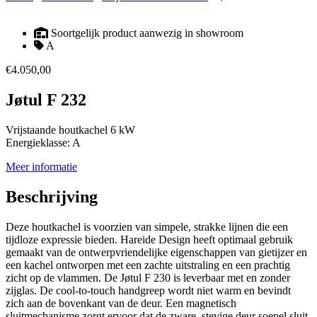
Soortgelijk product aanwezig in showroom
A
€
4.050,00
Jøtul F 232
Vrijstaande houtkachel 6 kW
Energieklasse: A
Meer informatie
Beschrijving
Deze houtkachel is voorzien van simpele, strakke lijnen die een
tijdloze expressie bieden. Hareide Design heeft optimaal gebruik
gemaakt van de ontwerpvriendelijke eigenschappen van gietijzer en
een kachel ontworpen met een zachte uitstraling en een prachtig
zicht op de vlammen. De Jøtul F 230 is leverbaar met en zonder
zijglas. De cool-to-touch handgreep wordt niet warm en bevindt
zich aan de bovenkant van de deur. Een magnetisch
sluitmechanisme zorgt ervoor dat de zware, stevige deur soepel sluit.